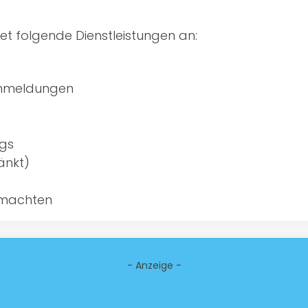
et folgende Dienstleistungen an:
anmeldungen
ags
änkt)
lmachten
- Anzeige -