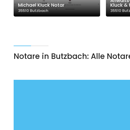
Anwalts-
Michael Kluck Notar
Kluck & 
35510 Butzbach
35510 But
Notare in Butzbach: Alle Notar