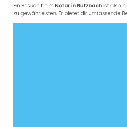
Ein Besuch beim
Notar in Butzbach
ist also n
zu gewährleisten. Er bietet dir umfassende 