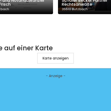
 und Notariatskanzlei
Schäfer Becker Partner
Frisch
Rechtsanwälte
zbach
35510 Butzbach
e auf einer Karte
Karte anzeigen
- Anzeige -